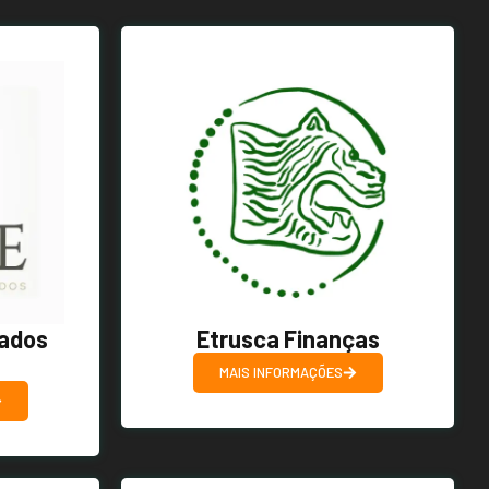
ados
Etrusca Finanças
MAIS INFORMAÇÕES