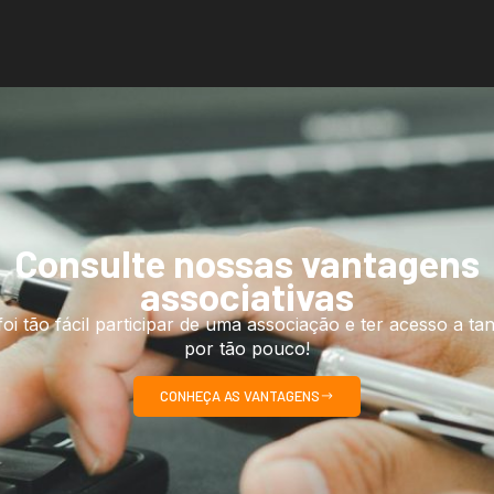
Consulte nossas vantagens
associativas
oi tão fácil participar de uma associação e ter acesso a tan
por tão pouco!
CONHEÇA AS VANTAGENS