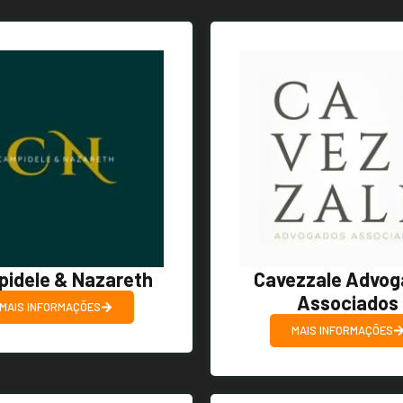
idele & Nazareth
Cavezzale Advog
Associados
MAIS INFORMAÇÕES
MAIS INFORMAÇÕES