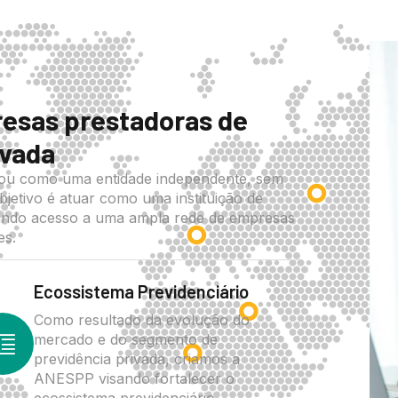
esas prestadoras de
Ye
ivada
dou como uma entidade independente, sem
bjetivo é atuar como uma instituição de
ando acesso a uma ampla rede de empresas
es.
Ecossistema Previdenciário
Como resultado da evolução do
mercado e do segmento de
previdência privada, criamos a
ANESPP visando fortalecer o