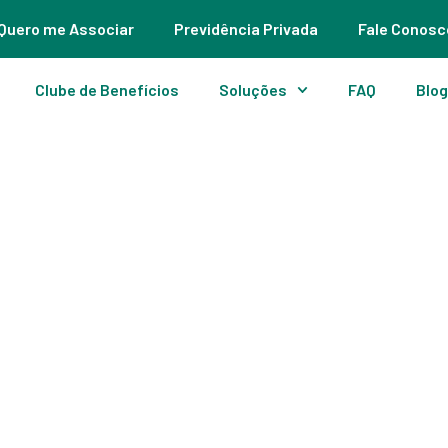
Quero me Associar
Previdência Privada
Fale Conosc
Clube de Benefícios
Soluções
FAQ
Blo
futuro.
ra apoiar seus
ATIVAS