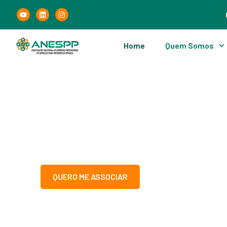
Home
Quem Somos
ANESPP
Presente no seu 
A ANESPP busca oferecer diversas soluções pa
associados, seus colaboradores e o mercado.
QUERO ME ASSOCIAR
VANTAGENS ASSOCI