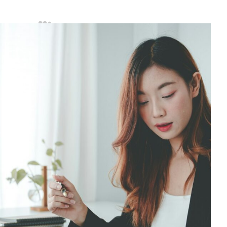
19+
ars Experience