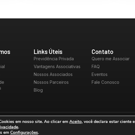
mos
Links Úteis
Contato
Previdência Privada
Quero me Associar
ial
Vantagens Associativas
FAQ
a
Nossos Associados
Eventos
de
Nossos Parceiros
Fale Conosco
s
Blog
 Cookies em nosso site. Ao clicar em
Aceito
, você declara estar ciente
Desenvolvido por:
Política de 
rivacidade
.
os em
Configurações
.