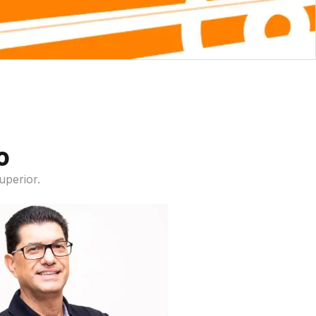
o
uperior.