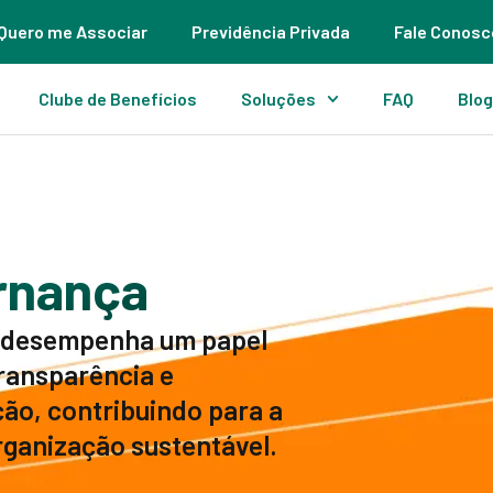
Quero me Associar
Previdência Privada
Fale Conosc
Clube de Benefícios
Soluções
FAQ
Blo
rnança
a desempenha um papel
transparência e
ão, contribuindo para a
ganização sustentável.