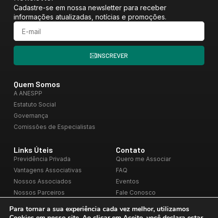
Cadastre-se em nossa newsletter para receber
informações atualizadas, notícias e promoções.
INSCREVER
Quem Somos
A ANESPP
Estatuto Social
Governança
Comissões de Especialistas
Links Úteis
Contato
Previdência Privada
Quero me Associar
Vantagens Associativas
FAQ
Nossos Associados
Eventos
Nossos Parceiros
Fale Conosco
Blog
Para tornar a sua experiência cada vez melhor, utilizamos
Cookies em nosso site. Ao clicar em
Aceito
, você declara estar