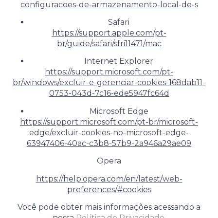
configuracoes-de-armazenamento-local-de-s
Safari
https://support.apple.com/pt-
br/guide/safari/sfri11471/mac
Internet Explorer
https://support.microsoft.com/pt-
br/windows/excluir-e-gerenciar-cookies-168dab11-
0753-043d-7c16-ede5947fc64d
Microsoft Edge
https://support.microsoft.com/pt-br/microsoft-
edge/excluir-cookies-no-microsoft-edge-
63947406-40ac-c3b8-57b9-2a946a29ae09
Opera
https://help.opera.com/en/latest/web-
preferences/#cookies
Você pode obter mais informações acessando a
nossa
Política de Privacidade
.