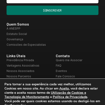
INSCREVER
Quem Somos
A ANESPP
Estatuto Social
Governança
Comissões de Especialistas
Links Úteis
Contato
Previdência Privada
Quero me Associar
Vantagens Associativas
FAQ
Nossos Associados
Eventos
Nossos Parceiros
Fale Conosco
Blog
Para tornar a sua experiência cada vez melhor, utilizamos
Cookies em nosso site. Ao clicar em
Aceito
, você declara estar
ciente e aceita nosso termo de
Utilização de Cookies e
Tecnologia de Monitoramento
e
Política de Privacidade
.
Você pode ver quais cookies estamos usando ou desligá-los em
Desenvolvido
Copyright © 2025
Política de Privacidade