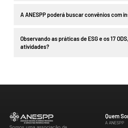
A ANESPP poderá buscar convênios com ins
Observando as práticas de ESG e os 17 OD
atividades?
Quem So
A ANESPP
Somos uma associação de