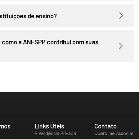
tituições de ensino?
S, como a ANESPP contribui com suas
mos
Links Úteis
Contato
Previdência Privada
Quero me Associar