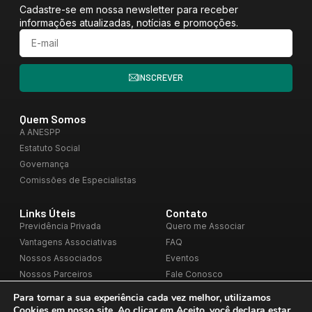
Cadastre-se em nossa newsletter para receber
informações atualizadas, notícias e promoções.
INSCREVER
Quem Somos
A ANESPP
Estatuto Social
Governança
Comissões de Especialistas
Links Úteis
Contato
Previdência Privada
Quero me Associar
Vantagens Associativas
FAQ
Nossos Associados
Eventos
Nossos Parceiros
Fale Conosco
Blog
Para tornar a sua experiência cada vez melhor, utilizamos
Cookies em nosso site. Ao clicar em
Aceito
, você declara estar