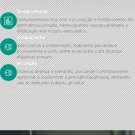
Compromisso
Comprometemo-nos com a promoção e fortalecimento da
previdência privada, demonstrando responsabilidade e
dedicação aos nossos associados.
Colaboração
Valorizamos a colaboração, buscando parcerias e
promovendo a união entre associados para alcançar
objetivos comuns.
inovação
Estamos abertos à inovação, buscando constantemente
aprimorar e modernizar a previdência privada, alinhando-
nos às melhores práticas do setor.