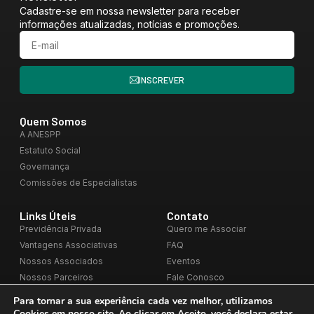
Cadastre-se em nossa newsletter para receber
informações atualizadas, notícias e promoções.
INSCREVER
Quem Somos
A ANESPP
Estatuto Social
Governança
Comissões de Especialistas
Links Úteis
Contato
Previdência Privada
Quero me Associar
Vantagens Associativas
FAQ
Nossos Associados
Eventos
Nossos Parceiros
Fale Conosco
Blog
Para tornar a sua experiência cada vez melhor, utilizamos
Cookies em nosso site. Ao clicar em
Aceito
, você declara estar