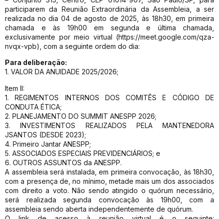
participarem da Reunião Extraordinária da Assembleia, a ser
realizada no dia 04 de agosto de 2025, às 18h30, em primeira
chamada e às 19h00 em segunda e última chamada,
exclusivamente por meio virtual (https://meet.google.com/qza-
nvqx-vpb), com a seguinte ordem do dia:
Para deliberação:
1. VALOR DA ANUIDADE 2025/2026;
Item II:
1. REGIMENTOS INTERNOS DOS COMITÊS E CÓDIGO DE
CONDUTA ÉTICA;
2. PLANEJAMENTO DO SUMMIT ANESPP 2026;
3. INVESTIMENTOS REALIZADOS PELA MANTENEDORA
JSANTOS (DESDE 2023);
4. Primeiro Jantar ANESPP;
5. ASSOCIADOS ESPECIAIS PREVIDENCIÁRIOS; e
6. OUTROS ASSUNTOS da ANESPP.
A assembleia será instalada, em primeira convocação, às 18h30,
com a presença de, no mínimo, metade mais um dos associados
com direito a voto. Não sendo atingido o quórum necessário,
será realizada segunda convocação às 19h00, com a
assembleia sendo aberta independentemente de quórum.
O link de acesso à reunião virtual é o seguinte: