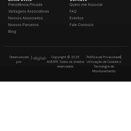
Previdência Privada
Quero me Associar
Vantagens Associativas
FAQ
Nossos Associados
Eventos
Nossos Parceiros
Fale Conosco
Blog
Desenvolvido
Copyright © 2025
Política de Privacidade
por:
ANESPP, Todos os direitos
Utilização de Cookies e
reservados.
Tecnologia de
Monitoramento