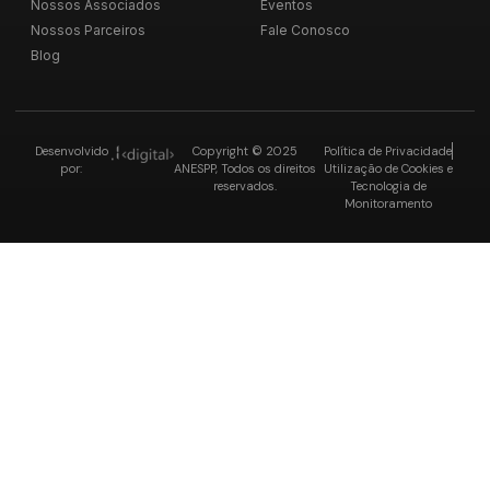
Nossos Associados
Eventos
Nossos Parceiros
Fale Conosco
Blog
Desenvolvido
Copyright © 2025
Política de Privacidade
por:
ANESPP, Todos os direitos
Utilização de Cookies e
reservados.
Tecnologia de
Monitoramento