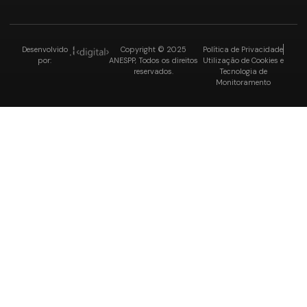
Desenvolvido
Copyright © 2025
Política de Privacidade
por:
ANESPP, Todos os direitos
Utilização de Cookies e
reservados.
Tecnologia de
Monitoramento