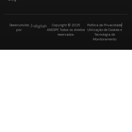
Desenvolvido
Copyright © 2025
Política de Privacidade
por:
ANESPP, Todos os direitos
Utilização de Cookies e
reservados.
Tecnologia de
Monitoramento