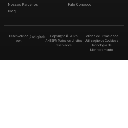
Nossos Parceiros
Fale Conosco
Blog
Desenvolvido
Copyright © 2025
Política de Privacidade
por:
ANESPP, Todos os direitos
Utilização de Cookies e
reservados.
Tecnologia de
Monitoramento