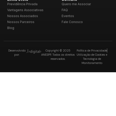
Previdência Privada
Quero me Associar
Vantagens Associativas
FAQ
Nossos Associados
Eventos
Nossos Parceiros
Fale Conosco
Blog
Desenvolvido
Copyright © 2025
Política de Privacidade
por:
ANESPP, Todos os direitos
Utilização de Cookies e
reservados.
Tecnologia de
Monitoramento