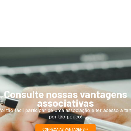
Consulte nossas vantagens
associativas
oi tão fácil participar de uma associação e ter acesso a tan
por tão pouco!
CONHEÇA AS VANTAGENS