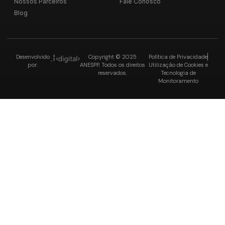
Nossos Parceiros
Fale Conosco
Blog
Desenvolvido
Copyright © 2025
Política de Privacidade
por:
ANESPP, Todos os direitos
Utilização de Cookies e
reservados.
Tecnologia de
Monitoramento